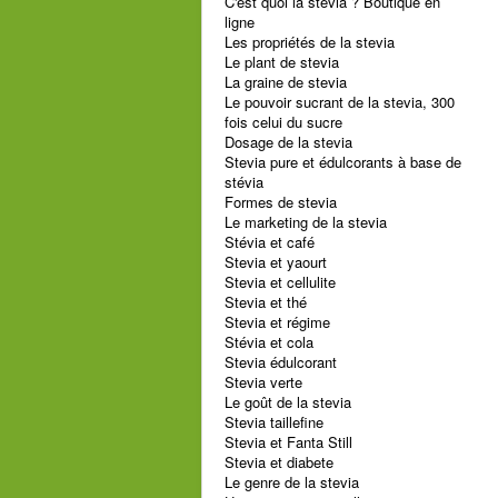
C'est quoi la stevia ? Boutique en
ligne
Les propriétés de la stevia
Le plant de stevia
La graine de stevia
Le pouvoir sucrant de la stevia, 300
fois celui du sucre
Dosage de la stevia
Stevia pure et édulcorants à base de
stévia
Formes de stevia
Le marketing de la stevia
Stévia et café
Stevia et yaourt
Stevia et cellulite
Stevia et thé
Stevia et régime
Stévia et cola
Stevia édulcorant
Stevia verte
Le goût de la stevia
Stevia taillefine
Stevia et Fanta Still
Stevia et diabete
Le genre de la stevia