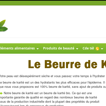
éments alimentaires
Produits de beauté
Cde tél
Votre peau est désespérément sèche et vous passez votre temps à l'hydrater 
e beurre de karité est un des hydratants les plus efficaces pour l'épiderme. Il e
que nous vous proposons est 100% beurre de karité, sans ajout de produits o
Notre beurre de karité est un beurre de karité bio. Ce qui est une
mportante garantie de qualité en regard des nombreux beurres de karité
ssus de la production industrielle dont la plupart des propriétés du produit
'évanouissent lors du processus de production.