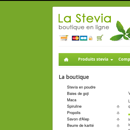
Produits stevia
Compl
La boutique
Stevia en poudre
Baies de goji
Maca
L
Spiruline
Propolis
Savon d'Alep
i
i
Beurre de karité
s