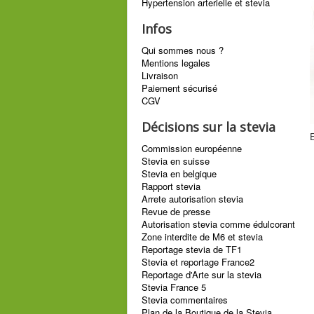
Hypertension arterielle et stevia
Infos
Qui sommes nous ?
Mentions legales
Livraison
Paiement sécurisé
CGV
Décisions sur la stevia
E
Commission européenne
Stevia en suisse
Stevia en belgique
Rapport stevia
Arrete autorisation stevia
Revue de presse
Autorisation stevia comme édulcorant
Zone interdite de M6 et stevia
Reportage stevia de TF1
Stevia et reportage France2
Reportage d'Arte sur la stevia
Stevia France 5
Stevia commentaires
Plan de la Boutique de la Stevia