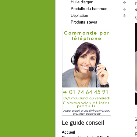
Huile d'argan
P
Produits du hammam
e
L'épilation
Ç
Produits stevia
Le guide conseil
C
Accueil
p