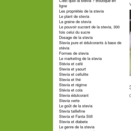
C'est quoi la stevia ? Boutique en
V
ligne
Les propriétés de la stevia
Le plant de stevia
La graine de stevia
Le pouvoir sucrant de la stevia, 300
fois celui du sucre
Dosage de la stevia
Stevia pure et édulcorants à base de
stévia
Formes de stevia
Le marketing de la stevia
Stévia et café
Stevia et yaourt
Stevia et cellulite
Stevia et thé
Stevia et régime
Stévia et cola
Stevia édulcorant
C
Stevia verte
Le goût de la stevia
Stevia taillefine
Stevia et Fanta Still
Stevia et diabete
Le genre de la stevia