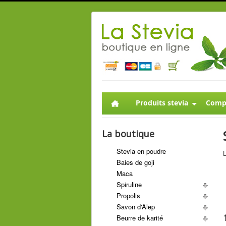
Produits stevia
Compl
La boutique
Stevia en poudre
L
Baies de goji
Maca
Spiruline
Propolis
Savon d'Alep
Beurre de karité