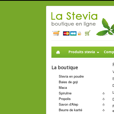
Produits stevia
Compl
La boutique
V
Stevia en poudre
B
Baies de goji
D
Maca
L
Spiruline
Propolis
Savon d'Alep
F
Beurre de karité
e