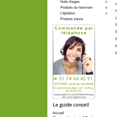
Huile d'argan
L
Produits du hammam
H
L'épilation
Produits stevia
R
R
R
Le guide conseil
Accueil