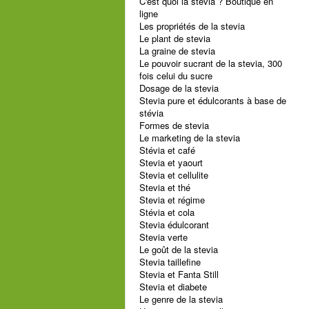
C'est quoi la stevia ? Boutique en
ligne
Les propriétés de la stevia
Le plant de stevia
La graine de stevia
Le pouvoir sucrant de la stevia, 300
fois celui du sucre
Dosage de la stevia
Stevia pure et édulcorants à base de
stévia
Formes de stevia
Le marketing de la stevia
Stévia et café
Stevia et yaourt
Stevia et cellulite
Stevia et thé
Stevia et régime
Stévia et cola
Stevia édulcorant
Stevia verte
Le goût de la stevia
Stevia taillefine
Stevia et Fanta Still
Stevia et diabete
Le genre de la stevia